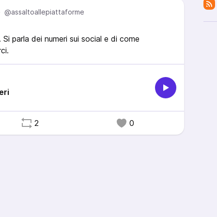
e
@assaltoallepiattaforme
 Si parla dei numeri sui social e di come
ci.
eri
2
0