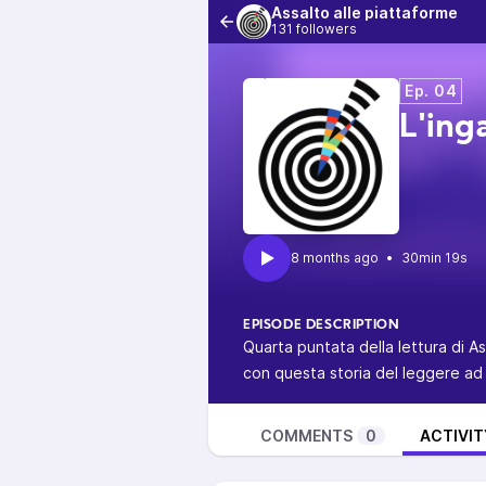
Assalto alle piattaforme
131 followers
Ep. 04
L'ing
•
30min 19s
EPISODE DESCRIPTION
Quarta puntata della lettura di As
con questa storia del leggere ad
COMMENTS
0
ACTIVIT