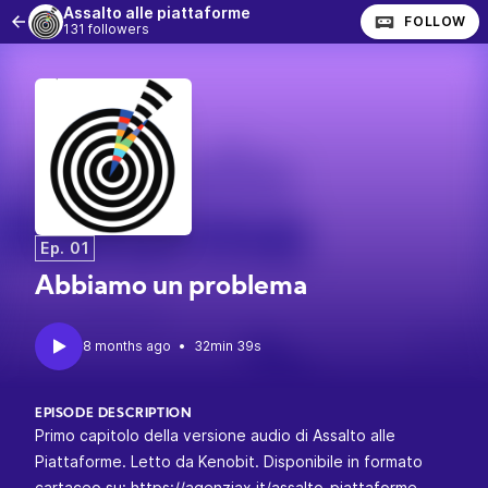
Assalto alle piattaforme
FOLLOW
131 followers
Ep. 01
Abbiamo un problema
•
32min 39s
EPISODE DESCRIPTION
Primo capitolo della versione audio di Assalto alle
Piattaforme. Letto da Kenobit. Disponibile in formato
cartaceo su:
https://agenziax.it/assalto-piattaforme