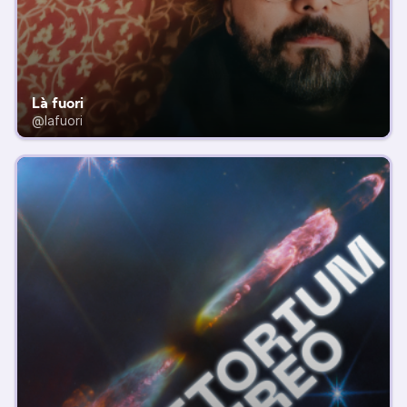
Là fuori
@lafuori